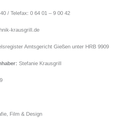
40 / Telefax: 0 64 01 – 9 00 42
nik-krausgrill.de
lsregister Amtsgericht Gießen unter HRB 9909
Inhaber:
Stefanie Krausgrill
9
fie, Film & Design