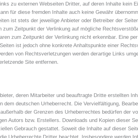
inks zu externen Webseiten Dritter, auf deren Inhalte kein
ann für diese fremden Inhalte auch keine Gewähr übernomm
eiten ist stets der jeweilige Anbieter oder Betreiber der Seite
n zum Zeitpunkt der Verlinkung auf mögliche Rechtsverstöße
aren zum Zeitpunkt der Verlinkung nicht erkennbar. Eine per
n Seiten ist jedoch ohne konkrete Anhaltspunkte einer Rechts
erden von Rechtsverletzungen werden derartige Links umg
erletzende Site entfernen.
ieter, deren Mitarbeiter und beauftragte Dritte erstellten In
en dem deutschen Urheberrecht. Die Vervielfältigung, Bearbe
 außerhalb der Grenzen des Urheberrechtes bedürfen der vor
en Autors bzw. Erstellers. Downloads und Kopien dieser Sei
ellen Gebrauch gestattet. Soweit die Inhalte auf dieser Seit
 die Urheberrechte Dritter beachtet. Insbesondere werden Inh