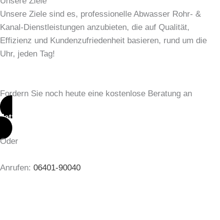
Unsere Ziele
Unsere Ziele sind es, professionelle Abwasser Rohr- &
Kanal-Dienstleistungen anzubieten, die auf Qualität,
Effizienz und Kundenzufriedenheit basieren, rund um die
Uhr, jeden Tag!
Fordern Sie noch heute eine kostenlose Beratung an
Jetzt kontaktieren
Oder
Anrufen:
06401-90040
Wir bieten unser Dienstleistungen auch in:
Alsfeld
,
Butzbach
,
Friedberg
,
Giessen
,
Hungen
,
Laubach
,
Lollar
,
Marburg
,
Rabenau
,
Mücke
,
Nidda
,
Vogelsberg
&
Wetzlar